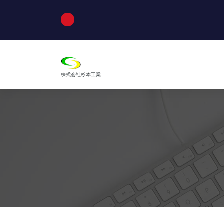
コ
ン
テ
ン
ツ
へ
ス
株式会社杉本工業
キ
ッ
プ