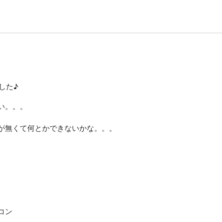
した♪
い。。。
。
が無くて何とかできないかな。。。
コン